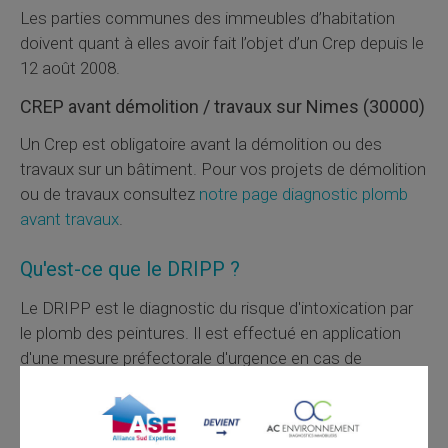
Les parties communes des immeubles d’habitation
doivent quant à elles avoir fait l’objet d’un
Crep
depuis le
12 août 2008.
CREP
avant démolition / travaux sur Nimes (30000)
Un
Crep
est obligatoire avant la démolition ou des
travaux sur un bâtiment. Pour vos projets de démolition
ou de travaux consultez
notre page diagnostic plomb
avant travaux
.
Qu'est-ce que le
DRIPP
?
Le
DRIPP
est le diagnostic du risque d'intoxication par
le plomb des peintures. Il est effectué en application
d'une mesure préfectorale d'urgence en cas de
dépistage d'un cas de saturnisme sur un enfant mineur,
ou lorsqu'un risque d'exposition au plomb pour un
mineur est identifié. Les techniciens doivent être