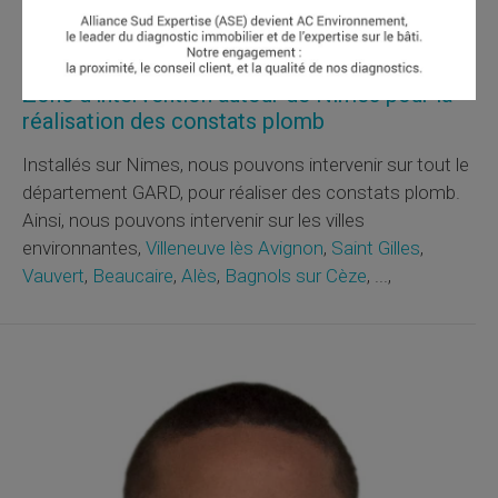
certifiés avec mention pour pouvoir réaliser des
DRIPP
,
consultez
nos cabinets certifiés
DRIPP
en France.
Zone d'intervention autour de Nimes pour la
réalisation des constats plomb
Installés sur Nimes, nous pouvons intervenir sur tout le
département GARD, pour réaliser des constats plomb.
Ainsi, nous pouvons intervenir sur les villes
environnantes,
Villeneuve lès Avignon
,
Saint Gilles
,
Vauvert
,
Beaucaire
,
Alès
,
Bagnols sur Cèze
, ...,