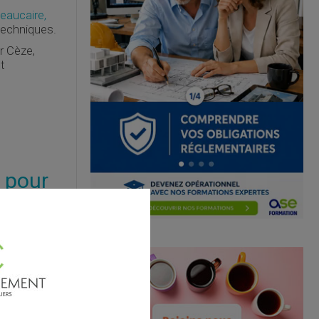
eaucaire,
techniques.
r Cèze,
t
 pour