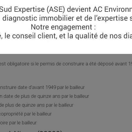
ion date de plus de quinze ans
e de plus de quinze ans
préfectoral (sur le département GARD) ou communal (à Nimes) l
en copropriété
gatoire
t obligatoire si le permis de construire a été déposé avant 1
nstruire date d'avant 1949 par le bailleur
ion date de plus de quinze ans par le bailleur
 de plus de quinze ans par le bailleur
opropriété par le bailleur
re par le bailleur