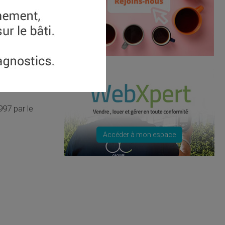
e prescrit
997 par le
Accéder à mon espace