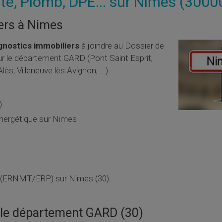
te, Plomb, DPE... sur Nimes (3000
ers à Nimes
agnostics immobiliers
à joindre au Dossier de
ur le département GARD (Pont Saint Esprit,
s, Villeneuve lès Avignon, ...) :
)
énergétique sur Nimes
es (ERNMT/ERP) sur Nimes (30)
 le département GARD (30)