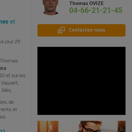
Thomas OVIZE
04-66-21-21-45
imes
et
Contactez-nous
e jour 29
e Thomas
ics
D et sur les
, Vauvert,
lès, ....
tes, de
iments et
res.