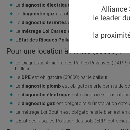
Le
diagnostic électrique
est obligatoire si l'installat
Le d
iagnostic gaz
est obligatoire si l'installation dat
Le
diagnostic termites
est obligatoire si un arrêté 
Le
métrage Loi Carrez
est obligatoire si le bien est 
L'
Etat des Risques Pollution des sols (ERP)
est obli
Pour une location à Nimes (30000) :
Le Diagnostic Amiante des Parties Privatives (DAPP) es
bailleur
Le
DPE
est obligatoire (30000) par le bailleur
Le
diagnostic plomb
est obligatoire si le permis de co
Le
diagnostic électrique
est obligatoire si l'installat
Le
diagnostic gaz
est obligatoire si l'installation date
Le métrage Loi Boutin est obligatoire si le bien est en c
L'Etat des Risques Pollution des sols (ERP) est obligatoi